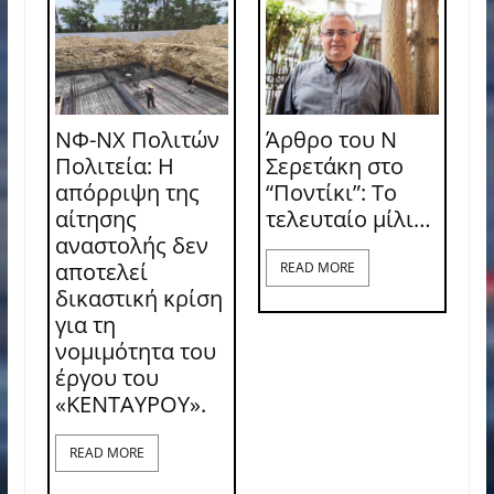
ΝΦ-ΝΧ Πολιτών
Άρθρο του Ν
Πολιτεία: Η
Σερετάκη στο
απόρριψη της
“Ποντίκι”: Το
αίτησης
τελευταίο μίλι…
αναστολής δεν
αποτελεί
READ MORE
δικαστική κρίση
για τη
νομιμότητα του
έργου του
«ΚΕΝΤΑΥΡΟΥ».
READ MORE