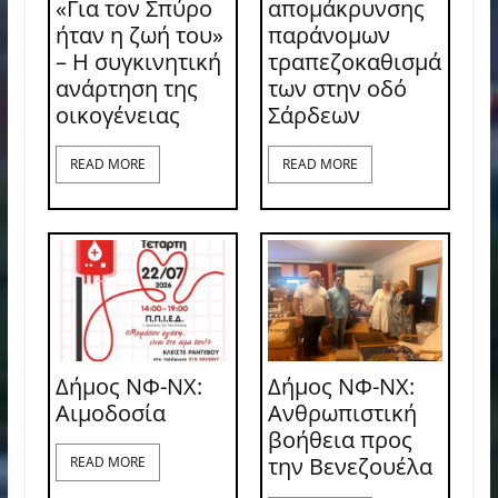
«Για τον Σπύρο
απομάκρυνσης
ήταν η ζωή του»
παράνομων
– Η συγκινητική
τραπεζοκαθισμά
ανάρτηση της
των στην οδό
οικογένειας
Σάρδεων
READ MORE
READ MORE
Δήμος ΝΦ-ΝΧ:
Δήμος ΝΦ-ΝΧ:
Aιμοδοσία
Ανθρωπιστική
βοήθεια προς
την Βενεζουέλα
READ MORE