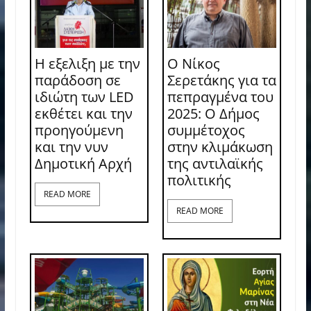
Η εξελιξη με την
Ο Νίκος
παράδοση σε
Σερετάκης για τα
ιδιώτη των LED
πεπραγμένα του
εκθέτει και την
2025: Ο Δήμος
προηγούμενη
συμμέτοχος
και την νυν
στην κλιμάκωση
Δημοτική Αρχή
της αντιλαϊκής
πολιτικής
READ MORE
READ MORE