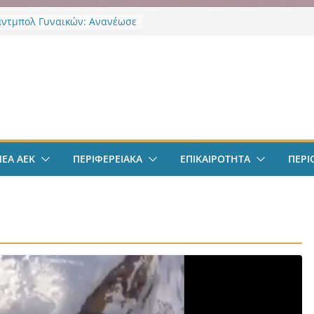
άντμπολ Γυναικών: Ανανέωσε
α Γκόμες Ρεσέντε
 ΝΦ-ΝΧ: Υποστήριξη
ληκτων
ν
 ΝΦ-ΝΧ: Αναψυκτήριο
υρος”
οδόσφαιρο: Ανακοινώθηκε
ίσημα ο Μίλαν Βιτάλις
Χαρδαλιάς: «Με το
ηρητήριο Έργων η
ΝΕΑ ΑΕΚ
ΠΕΡΙΦΕΡΕΙΑΚΑ
ΕΠΙΚΑΙΡΟΤΗΤΑ
ΠΕΡΙ
ρεια Αττικής αποκτά ένα
α πρώτα ολοκληρωμένα
κά εργαλεία στην Ευρώπη
 διαφάνεια και τη
οσία»