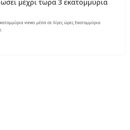
ρώσει μέχρι τώρα 3 εκατομμύρια
εκατομμύρια views μέσα σε λίγες ώρες Εκατομμύρια
ε