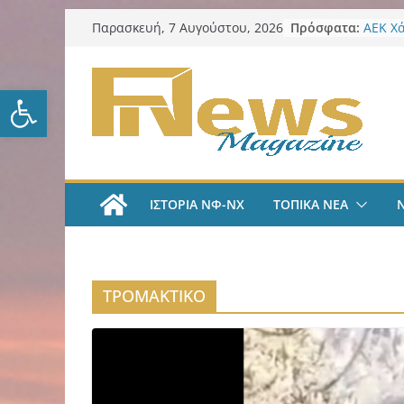
Μετάβαση
Πρόσφατα:
ΑΕΚ Χ
Παρασκευή, 7 Αυγούστου, 2026
σε
με Άνν
Δήμος
περιεχόμενο
πυρόπ
Ανοίξτε τη γραμμή εργαλείω
Δήμος
“Κέντα
ΑΕΚ Π
και επ
Νίκος 
Παρατ
ΙΣΤΟΡΙΑ ΝΦ-ΝΧ
ΤΟΠΙΚΑ ΝΕΑ
Περιφέ
από τ
ψηφια
για τη
λογοδ
ΤΡΟΜΑΚΤΙΚΟ