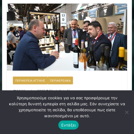
ΠΕΡΙΦΕΡΕΙΑ ΑΤΤΙΚΗΣ
ΠΕΡΙΦΕΡΕΙΑΚΑ
18 Μαρτίου 2025
Filadelfeia News
Χρησιμοποιούμε cookies για να σας προσφέρουμε την
Νίκος Χαρδαλιάς: «Ο Αττικός
καλύτερη δυνατή εμπειρία στη σελίδα μας. Εάν συνεχίσετε να
οίνος, ισχυρό εργαλείο στην
χρησιμοποιείτε τη σελίδα, θα υποθέσουμε πως είστε
ικανοποιημένοι με αυτό.
προώθηση του brand name
Εντάξει
της Περιφέρειάς μας σε