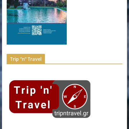
Trip “n” Travel