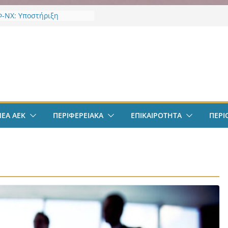
-ΝΧ: Υποστήριξη
κτων
-ΝΧ: Ένταξη στο
α “Ενεργώ”
ν
EK Weekend “Οι Άχαστοι”
ες οι εξελίξεις στην ΑΕΚ”
το filadelfeiaradio & web
σφαιρο: Λόβρο Μάγερ:
ην ΑΕΚ για το Champions
ΝΕΑ ΑΕΚ
ΠΕΡΙΦΕΡΕΙΑΚΑ
ΕΠΙΚΑΙΡΟΤΗΤΑ
ΠΕΡΙ
– Η ξεχωριστή υποδοχή
ιου Ηλιόπουλου
σπείρωση ΝΦ-ΝΧ:
ήρια για την απώλεια της
ς Χαζλαρή