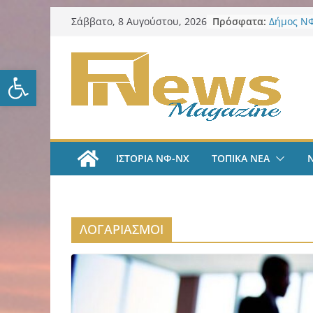
Μετάβαση
Πρόσφατα:
Δήμος ΝΦ
Σάββατο, 8 Αυγούστου, 2026
σε
πυρόπλη
Δήμος ΝΦ
περιεχόμενο
Πρόγραμμ
Ανοίξτε τη γραμμή εργαλείω
LIVE A
#35 | “Όλ
μέσα από 
tv
ΑΕΚ Ποδό
«Ήρθα στ
ΙΣΤΟΡΙΑ ΝΦ-ΝΧ
ΤΟΠΙΚΑ ΝΕΑ
League» 
του Μάρ
Λαϊκή Συ
Συλλυπητ
Κατερίνα
ΛΟΓΑΡΙΑΣΜΟΙ