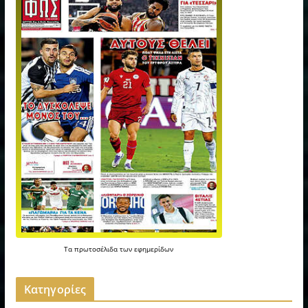
Τα
πρωτοσέλιδα
των
εφημερίδων
Kατηγορίες