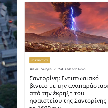
ΕΠΙΚΑΙΡΟΤΗΤΑ
8 Φεβρουαρίου 2025
Filadelfeia News
Σαντορίνη: Εντυπωσιακό
βίντεο με την αναπαράστασ
από την έκρηξη του
ηφαιστείου της Σαντορίνης
το 1600 π.χ