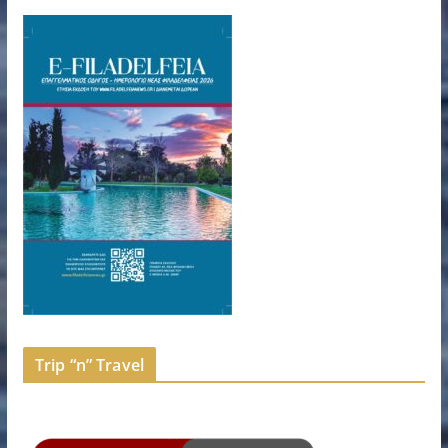
Trip “n” Travel