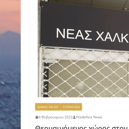
ΔΗΜΟΣ ΝΦ-ΝΧ
ΤΟΠΙΚΑ ΝΕΑ
4 Φεβρουαρίου 2023
Filadelfeia News
Θερμαινόμενος χώρος στον 