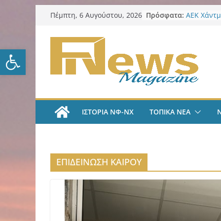
Μετάβαση
Πρόσφατα:
AEK Χάντμ
Πέμπτη, 6 Αυγούστου, 2026
σε
Πραγματο
συγκέντρω
περιεχόμενο
ενόψει τη
Ανοίξτε τη γραμμή εργαλείω
ΑΕΚ Ποδόσ
και επίση
ΑΕΚ Χάντμ
Ανακοίνωσ
18χρονη Κ
ΑΕΚ Ποδόσ
ΙΣΤΟΡΙΑ ΝΦ-ΝΧ
ΤΟΠΙΚΑ ΝΕΑ
Μίλαν Βιτά
υπογράφει
και πιάνε
LIVE “Α
Αυτοκρατο
ΕΠΙΔΕΙΝΩΣΗ ΚΑΙΡΟΥ
γραμμές μ
και Κώστα