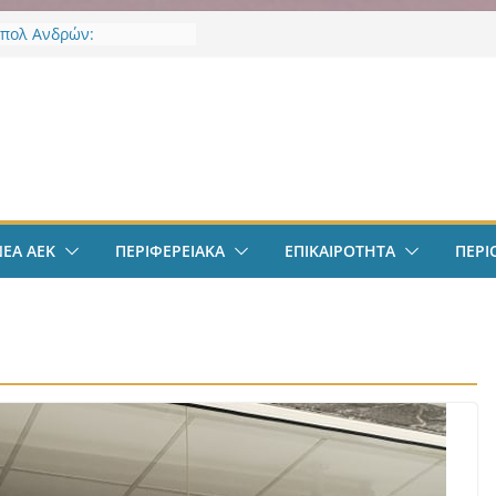
πολ Ανδρών:
ποιήθηκε η πρώτη
ση και προπόνηση
ς νέας αγωνιστικής σεζόν
ν
φαιρο: Ανακοινώθηκε
μα ο Μίλαν Βιτάλις
πολ Γυναικών:
ε την Νικολίνα Ανδρέου,
ύπρια εξτρέμ
φαιρο: Στην Αθήνα ο
ΝΕΑ ΑΕΚ
ΠΕΡΙΦΕΡΕΙΑΚΑ
ΕΠΙΚΑΙΡΟΤΗΤΑ
ΠΕΡΙ
λις – Περνά ιατρικά,
 τετραετές συμβόλαιο
ι δουλειά στα Σπάτα
ΕΚ – Βυζαντινή
ρία” #77 με ανοιχτές
ε Γιάννη Ευστρατιάδη
 Λαγάκη