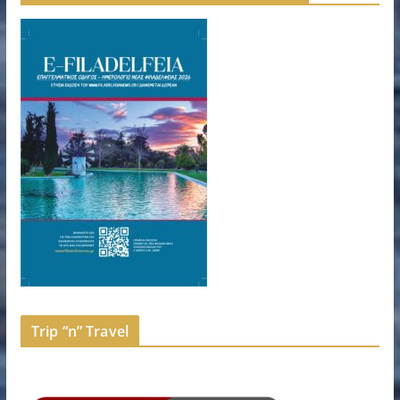
Trip “n” Travel