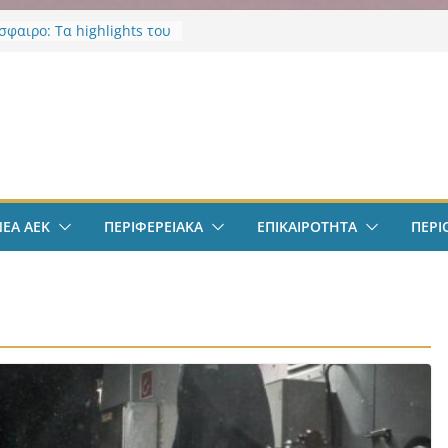
φαιρο: Τα highlights του
λιθέα 4-0
σε νοσηλεύτρια στα
α του Ερυθρού Σταυρού –
ν
ία για άγριο ξυλοδαρμό
κό επίδομα φοιτητών
οι δικαιούνται έως 2.500
ός: Κύκλωμα ναρκωτικών
επιστημιούπολη
ΝΕΑ ΑΕΚ
ΠΕΡΙΦΕΡΕΙΑΚΑ
ΕΠΙΚΑΙΡΟΤΗΤΑ
ΠΕΡΙ
: Τρεις συλλήψεις και 67
ια κάνναβης
ικα Πρωτοσέλιδα 9
υ 2026: Όλη η
ητα με μια ματιά
νά μέσα από το
ianews