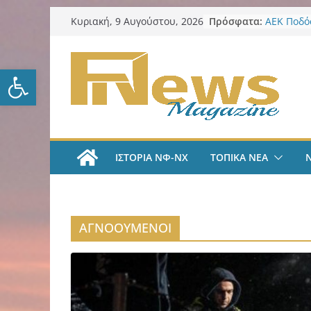
Μετάβαση
Πρόσφατα:
ΑΕΚ Ποδόσ
Κυριακή, 9 Αυγούστου, 2026
σε
ΑΕΚ – Καλ
Επίθεση 
περιεχόμενο
Επείγοντ
Ανοίξτε τη γραμμή εργαλείω
Καταγγελ
Στεγαστι
2026: Ποι
ευρώ
Λυκαβηττ
στην Παν
ΙΣΤΟΡΙΑ ΝΦ-ΝΧ
ΤΟΠΙΚΑ ΝΕΑ
Ζωγράφου
δενδρύλλ
Κυριακάτ
Αυγούστο
επικαιρότ
ΑΓΝΟΟΥΜΕΝΟΙ
καθημερι
filadelfe