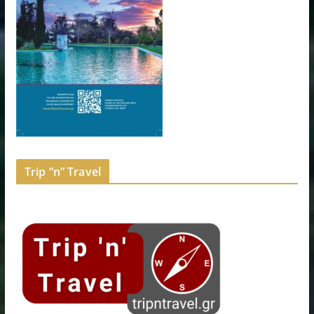
Trip “n” Travel