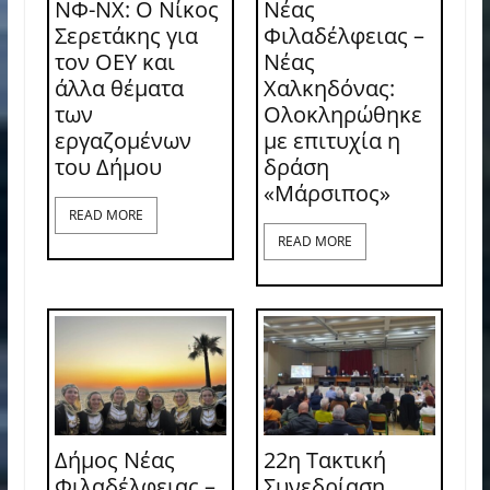
ΝΦ-ΝΧ: O Νίκος
Νέας
Σερετάκης για
Φιλαδέλφειας –
τον ΟΕΥ και
Νέας
άλλα θέματα
Χαλκηδόνας:
των
Ολοκληρώθηκε
εργαζομένων
με επιτυχία η
του Δήμου
δράση
«Μάρσιπος»
READ MORE
READ MORE
Δήμος Νέας
22η Τακτική
Φιλαδέλφειας –
Συνεδρίαση