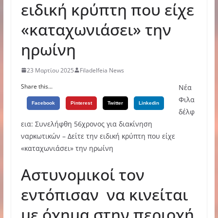
ειδική κρύπτη που είχε
«καταχωνιάσει» την
ηρωίνη
23 Μαρτίου 2025
Filadelfeia News
Share this...
Νέα
Φιλα
Facebook
Pinterest
Twitter
Linkedin
δέλφ
εια: Συνελήφθη 56χρονος για διακίνηση
ναρκωτικών – Δείτε την ειδική κρύπτη που είχε
«καταχωνιάσει» την ηρωίνη
Αστυνομικοί τον
εντόπισαν να κινείται
με όχημα στην περιοχή