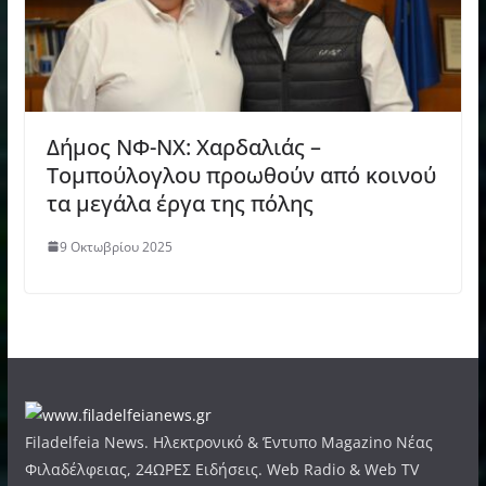
Δήμος ΝΦ-ΝΧ: Χαρδαλιάς –
Τομπούλογλου προωθούν από κοινού
τα μεγάλα έργα της πόλης
9 Οκτωβρίου 2025
Filadelfeia News. Ηλεκτρονικό & Έντυπο Magazino Νέας
Φιλαδέλφειας, 24ΩΡΕΣ Ειδήσεις. Web Radio & Web TV