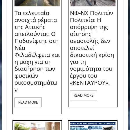
Τα τελευταία
ΝΦ-ΝΧ Πολιτών
ανοιχτά ρέματα
Πολιτεία: Η
της Αττικής
απόρριψη της
απειλούνται: Ο
αίτησης
Ποδονίφτης στη
αναστολής δεν
Νέα
αποτελεί
Φιλαδέλφεια και
δικαστική κρίση
η μάχη για τη
για τη
διατήρηση των
νομιμότητα του
φυσικών
έργου του
οικοσυστημάτω
«ΚΕΝΤΑΥΡΟΥ».
ν
READ MORE
READ MORE