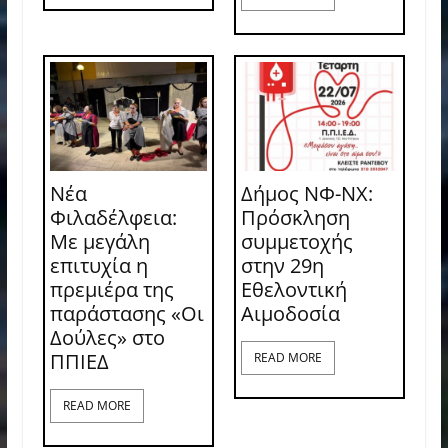
Νέα
Δήμος ΝΦ-ΝΧ:
Φιλαδέλφεια:
Πρόσκληση
Με μεγάλη
συμμετοχής
επιτυχία η
στην 29η
πρεμιέρα της
Εθελοντική
παράστασης «Οι
Αιμοδοσία
Δούλες» στο
ΠΠΙΕΔ
READ MORE
READ MORE