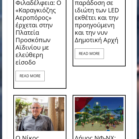
Φιλαδέλφεια: Ο
παράδοση σε
«Καραγκιόζης
ιδιώτη των LED
Αεροπόρος»
εκθέτει και την
έρχεται στην
προηγούμενη
Πλατεία
και την νυν
Προσκόπων
Δημοτική Αρχή
Αϊδινίου με
ελεύθερη
READ MORE
είσοδο
READ MORE
Ο Νίκος
Δήμος ΝΦ-ΝΧ: