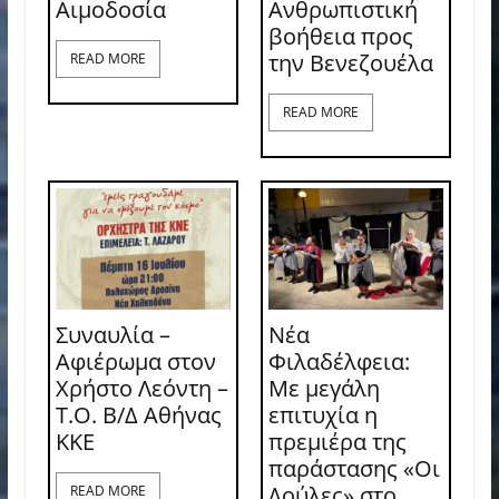
Aιμοδοσία
Ανθρωπιστική
βοήθεια προς
την Βενεζουέλα
READ MORE
READ MORE
Συναυλία –
Νέα
Αφιέρωμα στον
Φιλαδέλφεια:
Χρήστο Λεόντη –
Με μεγάλη
Τ.Ο. Β/Δ Αθήνας
επιτυχία η
ΚΚΕ
πρεμιέρα της
παράστασης «Οι
Δούλες» στο
READ MORE