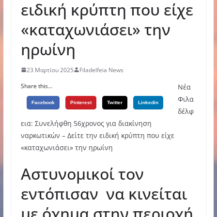
ειδική κρύπτη που είχε
«καταχωνιάσει» την
ηρωίνη
23 Μαρτίου 2025
Filadelfeia News
Share this...
Νέα
Φιλα
Facebook
Pinterest
Twitter
Linkedin
δέλφ
εια: Συνελήφθη 56χρονος για διακίνηση
ναρκωτικών – Δείτε την ειδική κρύπτη που είχε
«καταχωνιάσει» την ηρωίνη
Αστυνομικοί τον
εντόπισαν να κινείται
με όχημα στην περιοχή