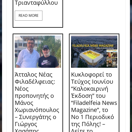
Τριανταφύλλου
READ MORE
Άτταλος Νέας
Κυκλοφορεί το
Φιλαδέλφειας:
Τεύχος Ιουνίου
Νέος
“Καλοκαιρινή
προπονητής ο
Έκδοση” του
Μάνος
“Filadelfeia News
Χωριανόπουλος
Magazine”, το
– Συνεργάτης ο
Νο 1 Περιοδικό
Γιώργος
της Πόλης! –
Χασάπης
Δείτε το