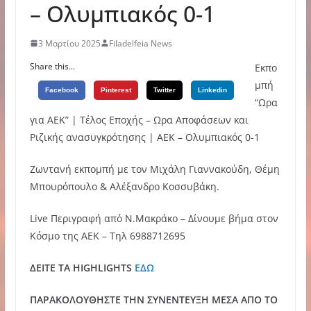
– Ολυμπιακός 0-1
3 Μαρτίου 2025
Filadelfeia News
Share this...
Εκπο
μπή
Facebook
Pinterest
Twitter
Linkedin
“Ωρα
για ΑΕΚ” | Τέλος Εποχής – Ωρα Αποφάσεων και
Ριζικής ανασυγκρότησης | ΑΕΚ – Ολυμπιακός 0-1
Ζωντανή εκπομπή με τον Μιχάλη Γιαννακούδη, Θέμη
Μπουρόπουλο & Αλέξανδρο Κοσσυβάκη.
Live Περιγραφή από Ν.Μακράκο – Δίνουμε βήμα στον
Κόσμο της ΑΕΚ – Τηλ 6988712695
ΔΕΙΤΕ ΤΑ HIGHLIGHTS
ΕΔΩ
ΠΑΡΑΚΟΛΟΥΘΗΣΤΕ ΤΗΝ ΣΥΝΕΝΤΕΥΞΗ ΜΕΣΑ ΑΠΟ ΤΟ