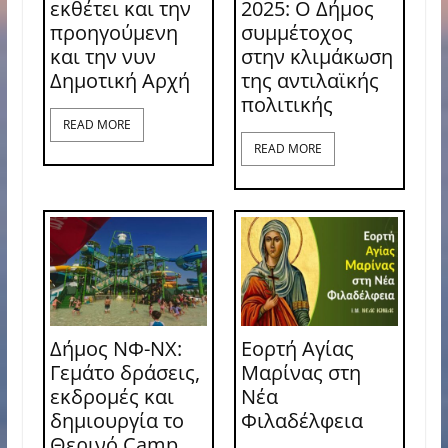
εκθέτει και την
2025: Ο Δήμος
προηγούμενη
συμμέτοχος
και την νυν
στην κλιμάκωση
Δημοτική Αρχή
της αντιλαϊκής
πολιτικής
READ MORE
READ MORE
Δήμος ΝΦ-ΝΧ:
Εορτή Αγίας
Γεμάτο δράσεις,
Μαρίνας στη
εκδρομές και
Νέα
δημιουργία το
Φιλαδέλφεια
Θερινό Camp