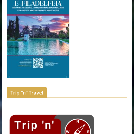
Trip “n” Travel