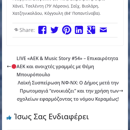
Χάνεϊ, Τσελέντη (79′ Λάρσον), Σαΐχ, Βιολάρη,
Χατζηνικολάου, Κόγγουλη (84′ Ποπαντίνοβα).
Share:
LIVE «ΑΕΚ & Music Story #54» – Επικαιρότητα
ΑΕΚ και ανοιχτές γραμμές με Θέμη
Μπουρόπουλο
Λαϊκή Συσπείρωση ΝΦ-ΝΧ: Ο Δήμος μετά την
Πρωτομαγιά “ενοικιάζει” και την χρήση των
σχολείων εφαρμόζοντας το νόμου Κεραμέως!
Ίσως Σας Ενδιαφέρει