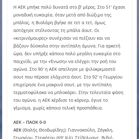
Η ΑΕΚ μπήκε πολύ δυνατά στο β’ μέρος. Στο 51′ έχασε
μοναδική ευκαιρία, όταν μετά από διώξιμο της
μπάλας, η Βιολάρη βγήκε σε τετ α τετ, όμως
αστόχησε στέλνοντας τη μπάλα άουτ. Οι
«κιτρινόμαυρες» συνέχισαν να πιέζουν και να
βάζουν δύσκολα στην αντίπαλη άμυνα. Για αρκετή
ώρα, δεν υπήρξε κάποια πολύ μεγάλη ευκαιρία στο
παιχνίδι, με την «Ένωση» να ελέγχει την ροή του
αγώνα. Στο 90′ η ΑΕΚ απείλησε με ψιλοκρεμαστό
σουτ που πέρασε ελάχιστα άουτ. Στο 92′ η Γεωργίου
επιχείρησε ένα μακρινό σουτ, με την αντίπαλη
τερματοφύλακα να μπλοκάρει. Στην τελευταία φάση
του αγώνα, η ΑΕΚ κέρδισε το κόρνερ, έγινε το
γέμισμα, χωρίς κάποια τελική προσπάθεια.
ΑΕΚ – ΠΑΟΚ 0-0
ΑΕΚ
(Θαλής Θεοδωρίδης): Γιαννακούλη, Ζάγκλη,
Γεωργίου, Στεφάτου (69′ Χιλ), Στίβελμανς, Βιβιέ-