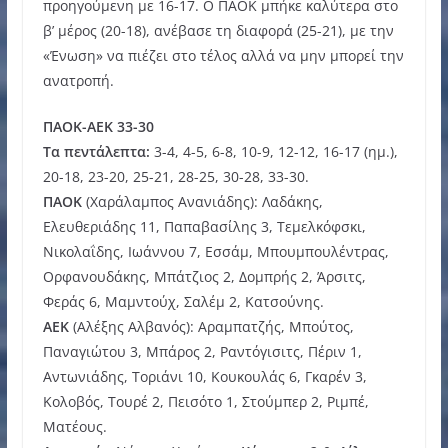
προηγούμενη με 16-17. Ο ΠΑΟΚ μπήκε καλύτερα στο
β’ μέρος (20-18), ανέβασε τη διαφορά (25-21), με την
«Ένωση» να πιέζει στο τέλος αλλά να μην μπορεί την
ανατροπή.
ΠΑΟΚ-AEK 33-30
Τα πεντάλεπτα:
3-4, 4-5, 6-8, 10-9, 12-12, 16-17 (ημ.),
20-18, 23-20, 25-21, 28-25, 30-28, 33-30.
ΠΑΟΚ
(Χαράλαμπος Ανανιάδης): Λαδάκης,
Ελευθεριάδης 11, Παπαβασίλης 3, Τεμελκόφσκι,
Νικολαΐδης, Ιωάννου 7, Εσσάμ, Μπουμπουλέντρας,
Ορφανουδάκης, Μπάτζιος 2, Δομπρής 2, Άρσιτς,
Φεράς 6, Μαμντούχ, Σαλέμ 2, Κατσούνης.
ΑΕΚ
(Αλέξης Αλβανός): Αραμπατζής, Μπούτος,
Παναγιώτου 3, Μπάρος 2, Ραντόγισιτς, Πέριν 1,
Αντωνιάδης, Τοριάνι 10, Κουκουλάς 6, Γκαρέν 3,
Κολοβός, Τουρέ 2, Πεισότο 1, Στούμπερ 2, Ριμπέ,
Ματέους.