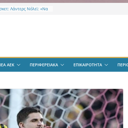
κετ: Λάντερς Νόλεϊ: «Να
γμές…»
EK Weekend “Οι Άχαστοι”
ες οι εξελίξεις στην ΑΕΚ”
ν
το filadelfeiaradio & web
σφαιρο: Λόβρο Μάγερ:
ην ΑΕΚ για το Champions
– Η ξεχωριστή υποδοχή
ιου Ηλιόπουλου
ΝΕΑ ΑΕΚ
ΠΕΡΙΦΕΡΕΙΑΚΑ
ΕΠΙΚΑΙΡΟΤΗΤΑ
ΠΕΡΙ
σπείρωση ΝΦ-ΝΧ:
ήρια για την απώλεια της
ς Χαζλαρή
-ΝΧ: Υποστήριξη
κτων