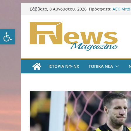
Μετάβαση
Πρόσφατα:
ΑΕΚ Μπάσ
Σάββατο, 8 Αυγούστου, 2026
σε
ζήσω στι
LIVE A
περιεχόμενο
#35 | “Όλ
Ανοίξτε τη γραμμή εργαλείω
μέσα από 
tv
ΑΕΚ Ποδό
«Ήρθα στ
League» 
του Μάρ
ΙΣΤΟΡΙΑ ΝΦ-ΝΧ
ΤΟΠΙΚΑ ΝΕΑ
Λαϊκή Συ
Συλλυπητ
Κατερίνα
Δήμος ΝΦ
πυρόπλη