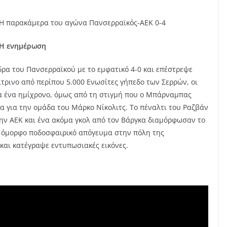
H παρακάμερα του αγώνα Πανσερραϊκός-ΑΕΚ 0-4
Η ενημέρωση
δρα του Πανσερραϊκού με το εμφατικό 4-0 και επέστρεψε
τρινο από περίπου 5.000 Ενωσίτες γήπεδο των Σερρών, οι
α ένα ημίχρονο, όμως από τη στιγμή που ο Μπάρναμπας
λα για την ομάδα του Μάρκο Νίκολιτς. Το πέναλτι του Ραζβάν
την ΑΕΚ και ένα ακόμα γκολ από τον Βάργκα διαμόρφωσαν το
το όμορφο ποδοσφαιρικό απόγευμα στην πόλη της
 και κατέγραψε εντυπωσιακές εικόνες.