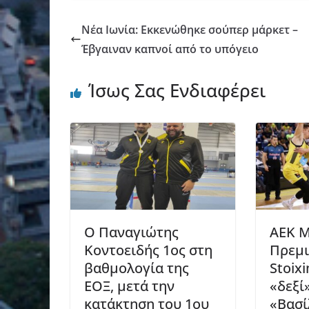
Νέα Ιωνία: Εκκενώθηκε σούπερ μάρκετ –
Έβγαιναν καπνοί από το υπόγειο
Ίσως Σας Ενδιαφέρει
Ο Παναγιώτης
AEK Μ
Κοντοειδής 1ος στη
Πρεμι
βαθμολογία της
Stoix
ΕΟΞ, μετά την
«δεξί»
κατάκτηση του 1ου
«Βασί