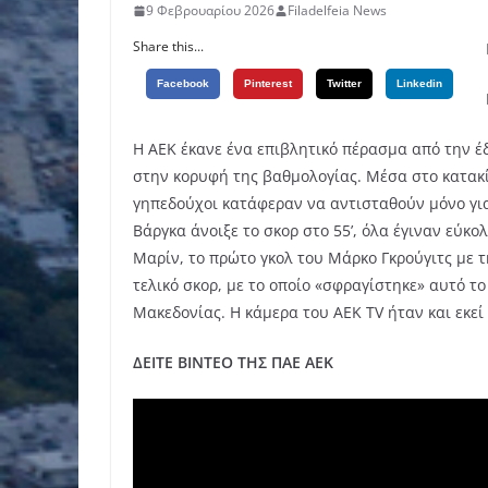
9 Φεβρουαρίου 2026
Filadelfeia News
Share this...
Facebook
Pinterest
Twitter
Linkedin
Η ΑΕΚ έκανε ένα επιβλητικό πέρασμα από την έ
στην κορυφή της βαθμολογίας. Μέσα στο κατακί
γηπεδούχοι κατάφεραν να αντισταθούν μόνο γι
Βάργκα άνοιξε το σκορ στο 55’, όλα έγιναν εύκο
Μαρίν, το πρώτο γκολ του Μάρκο Γκρούγιτς με 
τελικό σκορ, με το οποίο «σφραγίστηκε» αυτό 
Μακεδονίας. Η κάμερα του AEK TV ήταν και εκεί
ΔΕΙΤΕ ΒΙΝΤΕΟ ΤΗΣ ΠΑΕ ΑΕΚ