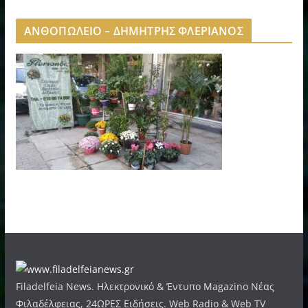
ΑΝΘΟΠΩΛΕΙΟ – ΔΗΜΗΤΡΗΣ ΦΛΕΡΙΑΝΟΣ
Filadelfeia News. Ηλεκτρονικό & Έντυπο Magazino Νέας
Φιλαδέλφειας, 24ΩΡΕΣ Ειδήσεις. Web Radio & Web TV