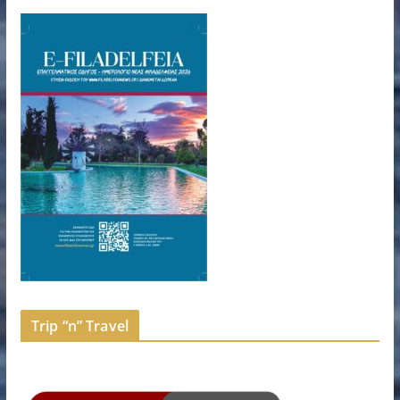
Trip “n” Travel