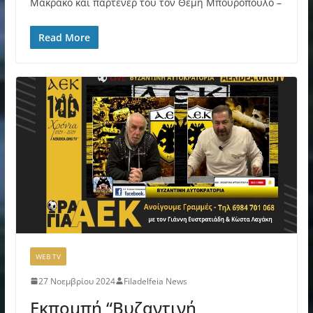
Μακράκο και παρτενέρ τoυ τον Θέμη Μπουρόπουλο –
Read More
WEB TV
27 Νοεμβρίου 2024
Filadelfeia News
Εκπομπή “Βυζαντινή