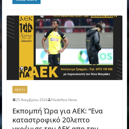
WEB TV
25 Νοεμβρίου 2024
Filadelfeia News
Εκπομπή Ώρα για ΑΕΚ: “Ενα
καταστροφικό 20λεπτο
γκρέμισε την ΑΕΚ απο την