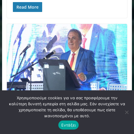
Read More
Χρησιμοποιούμε cookies για να σας προσφέρουμε την
ΤΟΠΙΚΑ ΝΕΑ
καλύτερη δυνατή εμπειρία στη σελίδα μας. Εάν συνεχίσετε να
χρησιμοποιείτε τη σελίδα, θα υποθέσουμε πως είστε
12 Οκτωβρίου 2023
Filadelfeia News
ικανοποιημένοι με αυτό.
Ανακοίνωση Στέφανου
Εντάξει
Γατσούλη