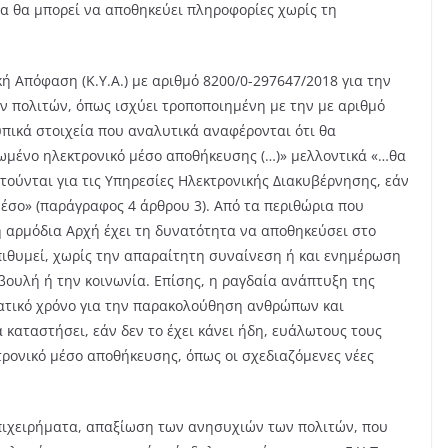
α θα μπορεί να αποθηκεύει πληροφορίες χωρίς τη
 Απόφαση (Κ.Υ.Α.) με αριθμό 8200/0-297647/2018 για την
 πολιτών, όπως ισχύει τροποποιημένη με την με αριθμό
τυπικά στοιχεία που αναλυτικά αναφέρονται ότι θα
ωμένο ηλεκτρονικό μέσο αποθήκευσης (…)» μελλοντικά «…θα
τούνται για τις Υπηρεσίες Ηλεκτρονικής Διακυβέρνησης, εάν
έσο» (παράγραφος 4 άρθρου 3). Από τα περιθώρια που
η αρμόδια Αρχή έχει τη δυνατότητα να αποθηκεύσει στο
πιθυμεί, χωρίς την απαραίτητη συναίνεση ή και ενημέρωση
ουλή ή την κοινωνία. Επίσης, η ραγδαία ανάπτυξη της
ατικό χρόνο για την παρακολούθηση ανθρώπων και
 καταστήσει, εάν δεν το έχει κάνει ήδη, ευάλωτους τους
ρονικό μέσο αποθήκευσης, όπως οι σχεδιαζόμενες νέες
επιχειρήματα, απαξίωση των ανησυχιών των πολιτών, που