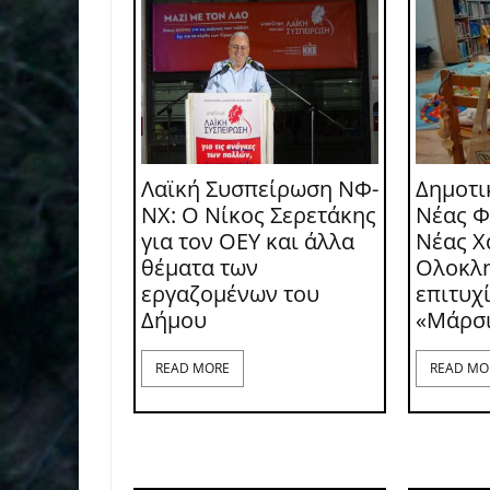
Λαϊκή Συσπείρωση ΝΦ-
Δημοτι
ΝΧ: O Νίκος Σερετάκης
Νέας Φ
για τον ΟΕΥ και άλλα
Νέας Χ
θέματα των
Ολοκλ
εργαζομένων του
επιτυχ
Δήμου
«Μάρσ
READ MORE
READ MO