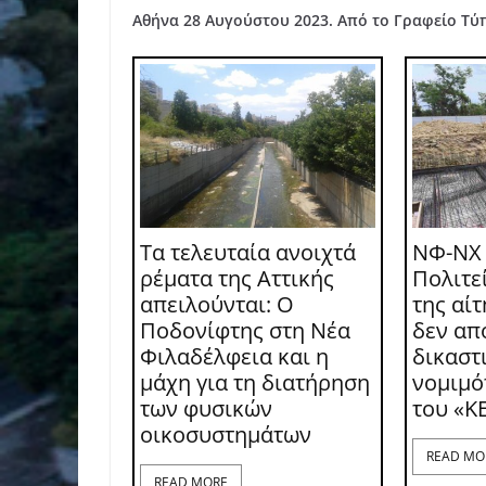
Αθήνα 28 Αυγούστου 2023. Από το Γραφείο Τύ
Τα τελευταία ανοιχτά
ΝΦ-ΝΧ
ρέματα της Αττικής
Πολιτε
απειλούνται: Ο
της αί
Ποδονίφτης στη Νέα
δεν απ
Φιλαδέλφεια και η
δικαστι
μάχη για τη διατήρηση
νομιμό
των φυσικών
του «Κ
οικοσυστημάτων
READ MO
READ MORE