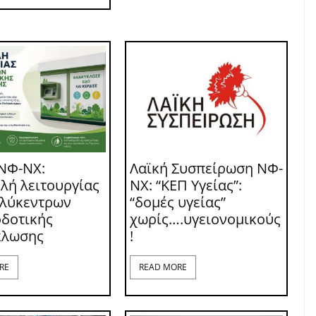
ΝΦ-ΝΧ:
Λαϊκή Συσπείρωση ΝΦ-
λή λειτουργίας
ΝΧ: “ΚΕΠ Υγείας”:
ολύκεντρων
“δομές υγείας”
δοτικής
χωρίς….υγειονομικούς
κλωσης
!
RE
READ MORE