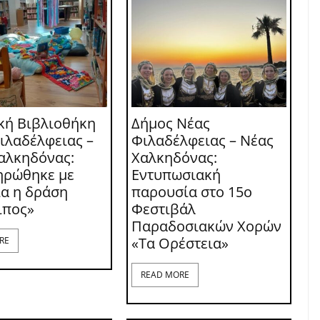
κή Βιβλιοθήκη
Δήμος Νέας
ιλαδέλφειας –
Φιλαδέλφειας – Νέας
αλκηδόνας:
Χαλκηδόνας:
ηρώθηκε με
Εντυπωσιακή
ία η δράση
παρουσία στο 15ο
ιπος»
Φεστιβάλ
Παραδοσιακών Χορών
«Τα Ορέστεια»
RE
READ MORE