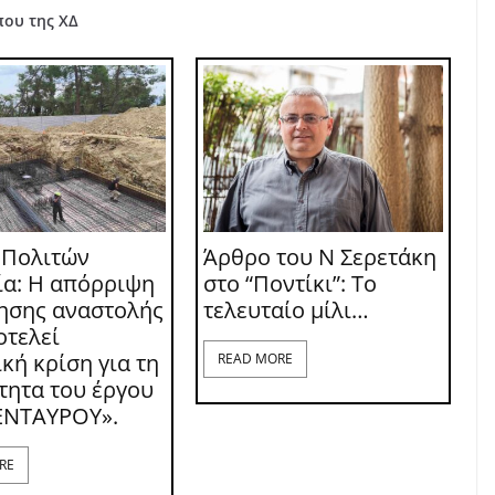
που της ΧΔ
 Πολιτών
Άρθρο του Ν Σερετάκη
ία: Η απόρριψη
στο “Ποντίκι”: Το
τησης αναστολής
τελευταίο μίλι…
οτελεί
κή κρίση για τη
READ MORE
τητα του έργου
ΕΝΤΑΥΡΟΥ».
RE