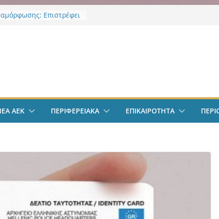
αμόρφωσης: Επιστρέφει
 Κορκολής στην θέση του
χου Παιδείας και
ής Αγωγής, μετά την
ν
υ νομοθετικού πλαισιου
φαιρο: Στην Αθήνα ο
λις – Περνά ιατρικά,
 τετραετές συμβόλαιο
ι δουλειά στα Σπάτα
ΕΚ – Βυζαντινή
ΝΕΑ ΑΕΚ
ΠΕΡΙΦΕΡΕΙΑΚΑ
ΕΠΙΚΑΙΡΟΤΗΤΑ
ΠΕΡΙ
ρία” #77 με ανοιχτές
ε Γιάννη Ευστρατιάδη
 Λαγάκη
πολ Ανδρών:
ποιήθηκε η πρώτη
ση και προπόνηση
ς νέας αγωνιστικής σεζόν
ς Ιωνίας: Ασπίδα
ς στην κλιματική κρίση