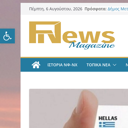
Μετάβαση
Πρόσφατα:
Δήμος Μετ
Πέμπτη, 6 Αυγούστου, 2026
σε
ο Βασίλης
Αντιδημάρ
περιεχόμενο
Προσχολικ
Ανοίξτε τη γραμμή εργαλείω
αλλαγή το
ΑΕΚ Ποδόσ
Μίλαν Βιτά
υπογράφει
και πιάνε
LIVE “Α
ΙΣΤΟΡΙΑ ΝΦ-ΝΧ
ΤΟΠΙΚΑ ΝΕΑ
Αυτοκρατο
γραμμές μ
και Κώστα
AEK Χάντμ
Πραγματο
συγκέντρω
ενόψει τη
Δήμος Νέα
προστασία