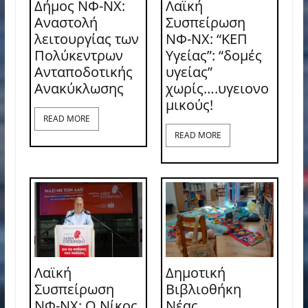
Δήμος ΝΦ-ΝΧ:
Λαϊκή
Αναστολή
Συσπείρωση
λειτουργίας των
ΝΦ-ΝΧ: “ΚΕΠ
Πολύκεντρων
Υγείας”: “δομές
Ανταποδοτικής
υγείας”
Ανακύκλωσης
χωρίς….υγειονο
μικούς!
READ MORE
READ MORE
Λαϊκή
Δημοτική
Συσπείρωση
Βιβλιοθήκη
ΝΦ-ΝΧ: O Νίκος
Νέας