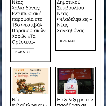
Νέας
Δημοτικού
Χαλκηδόνας:
Συμβουλίου
Εντυπωσιακή
Νέας
παρουσία στο
Φιλαδέλφειας –
15ο Φεστιβάλ
Νέας
Παραδοσιακών
Χαλκηδόνας
Χορών «Τα
Ορέστεια»
READ MORE
READ MORE
Νέα
Η εξελιξη με την
Φιλαδέλφεια: Ο
παράδοση σε