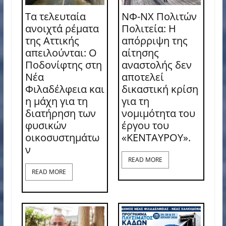
Τα τελευταία
ΝΦ-ΝΧ Πολιτών
ανοιχτά ρέματα
Πολιτεία: Η
της Αττικής
απόρριψη της
απειλούνται: Ο
αίτησης
Ποδονίφτης στη
αναστολής δεν
Νέα
αποτελεί
Φιλαδέλφεια και
δικαστική κρίση
η μάχη για τη
για τη
διατήρηση των
νομιμότητα του
φυσικών
έργου του
οικοσυστημάτω
«ΚΕΝΤΑΥΡΟΥ».
ν
READ MORE
READ MORE