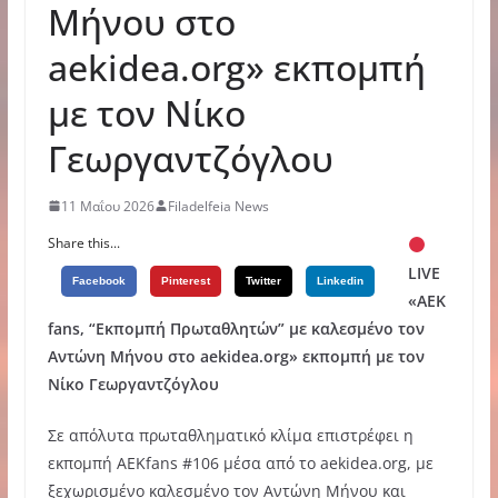
Μήνου στο
aekidea.org» εκπομπή
με τον Νίκο
Γεωργαντζόγλου
11 Μαΐου 2026
Filadelfeia News
Share this...
LIVE
Facebook
Pinterest
Twitter
Linkedin
«ΑΕΚ
fans, “Εκπομπή Πρωταθλητών” με καλεσμένο τον
Αντώνη Μήνου στο aekidea.org» εκπομπή με τον
Νίκο Γεωργαντζόγλου
Σε απόλυτα πρωταθληματικό κλίμα επιστρέφει η
εκπομπή AEKfans #106 μέσα από το aekidea.org, με
ξεχωρισμένο καλεσμένο τον Αντώνη Μήνου και