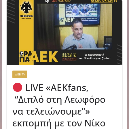
WEB TV
LIVE «ΑΕΚfans,
“Διπλό στη Λεωφόρο
να τελειώνουμε”»
εκπομπή με τον Νίκο