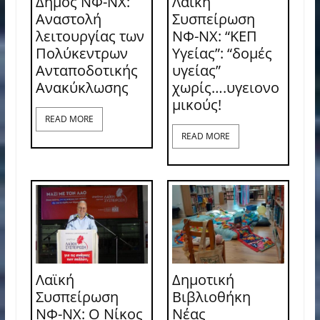
Δήμος ΝΦ-ΝΧ:
Λαϊκή
Αναστολή
Συσπείρωση
λειτουργίας των
ΝΦ-ΝΧ: “ΚΕΠ
Πολύκεντρων
Υγείας”: “δομές
Ανταποδοτικής
υγείας”
Ανακύκλωσης
χωρίς….υγειονο
μικούς!
READ MORE
READ MORE
Λαϊκή
Δημοτική
Συσπείρωση
Βιβλιοθήκη
ΝΦ-ΝΧ: O Νίκος
Νέας