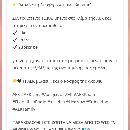
“Διπλό στη Λεωφόρο να τελειώνουμε”
Συντονιστείτε
ΤΩΡΑ
, μπείτε στο κλίμα της ΑΕΚ και
στηρίξτε την προσπάθεια:
Like
Share
Subscribe
για να μη χάνετε καμία εκπομπή και να μένετε πάντα
μέσα στις εξελίξεις της αγαπημένης μας ομάδας.
Η ΑΕΚ μιλάει… και ο κόσμος της ακούει!
AEK #AEKFans #Αυτηείναι ΑΕΚ #AEKRadio
#FiladelfeiaRadio #aekidea #LiveNow #Subscribe
#AEKFamily
ΠΑΡΑΚΟΛΟΥΘΗΣΤΕ ΖΩΝΤΑΝΑ ΜΕΣΑ ΑΠΟ ΤΟ WEB TV
AEKIDEA.ORG – FILADELFEIA RADIO
ΕΔΩ