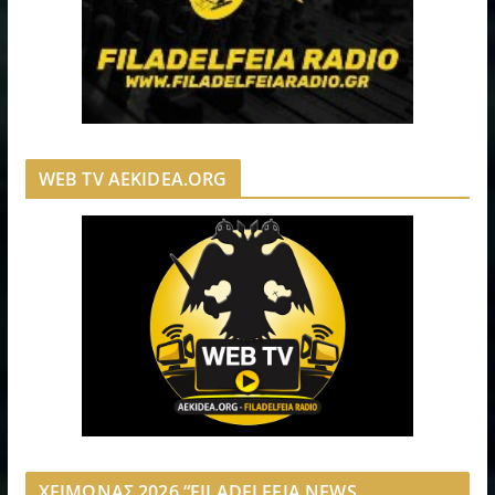
WEB TV AEKIDEA.ORG
ΧΕΙΜΩΝΑΣ 2026 “FILADELFEIA NEWS