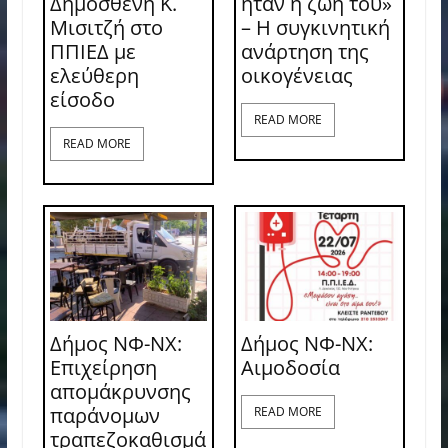
Δημοσθένη Κ.
ήταν η ζωή του»
Μισιτζή στο
– Η συγκινητική
ΠΠΙΕΔ με
ανάρτηση της
ελεύθερη
οικογένειας
είσοδο
READ MORE
READ MORE
Δήμος ΝΦ-ΝΧ:
Δήμος ΝΦ-ΝΧ:
Επιχείρηση
Aιμοδοσία
απομάκρυνσης
παράνομων
READ MORE
τραπεζοκαθισμά