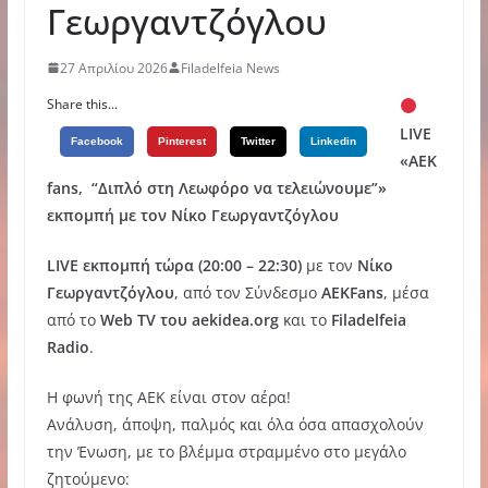
Γεωργαντζόγλου
27 Απριλίου 2026
Filadelfeia News
Share this...
LIVE
Facebook
Pinterest
Twitter
Linkedin
«ΑΕΚ
fans, “Διπλό στη Λεωφόρο να τελειώνουμε”»
εκπομπή με τον Νίκο Γεωργαντζόγλου
LIVE εκπομπή τώρα (20:00 – 22:30)
με τον
Νίκο
Γεωργαντζόγλου
, από τον Σύνδεσμο
AEKFans
, μέσα
από το
Web TV του aekidea.org
και το
Filadelfeia
Radio
.
Η φωνή της ΑΕΚ είναι στον αέρα!
Ανάλυση, άποψη, παλμός και όλα όσα απασχολούν
την Ένωση, με το βλέμμα στραμμένο στο μεγάλο
ζητούμενο: