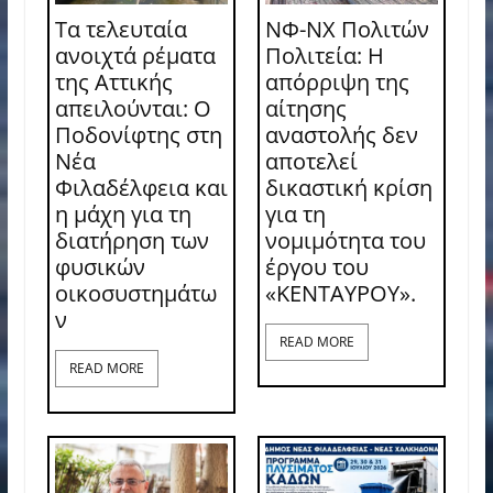
Τα τελευταία
ΝΦ-ΝΧ Πολιτών
ανοιχτά ρέματα
Πολιτεία: Η
της Αττικής
απόρριψη της
απειλούνται: Ο
αίτησης
Ποδονίφτης στη
αναστολής δεν
Νέα
αποτελεί
Φιλαδέλφεια και
δικαστική κρίση
η μάχη για τη
για τη
διατήρηση των
νομιμότητα του
φυσικών
έργου του
οικοσυστημάτω
«ΚΕΝΤΑΥΡΟΥ».
ν
READ MORE
READ MORE