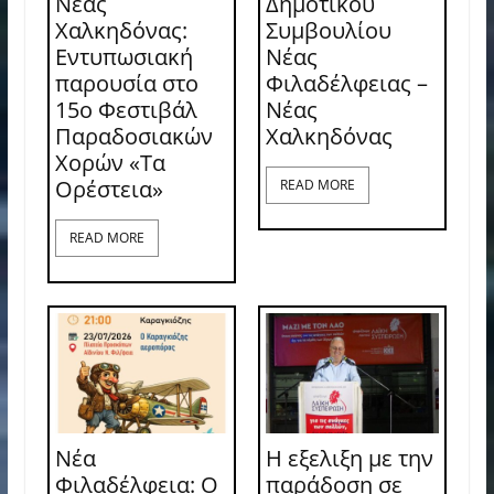
Νέας
Δημοτικού
Χαλκηδόνας:
Συμβουλίου
Εντυπωσιακή
Νέας
παρουσία στο
Φιλαδέλφειας –
15ο Φεστιβάλ
Νέας
Παραδοσιακών
Χαλκηδόνας
Χορών «Τα
Ορέστεια»
READ MORE
READ MORE
Νέα
Η εξελιξη με την
Φιλαδέλφεια: Ο
παράδοση σε