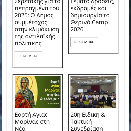
Σερετάκης για τα
Γεμάτο δράσεις,
πεπραγμένα του
εκδρομές και
2025: Ο Δήμος
δημιουργία το
συμμέτοχος
Θερινό Camp
στην κλιμάκωση
2026
της αντιλαϊκής
πολιτικής
READ MORE
READ MORE
Εορτή Αγίας
20η Ειδική &
Μαρίνας στη
Τακτική
Νέα
Συνεδρίαση