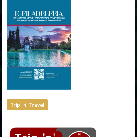
Trip “n” Travel